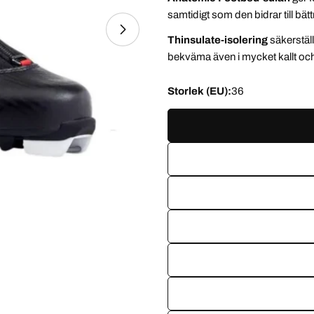
samtidigt som den bidrar till bätt
Thinsulate-isolering
säkerställ
bekväma även i mycket kallt och 
Öppna media 1 i modal
Storlek (EU):
36