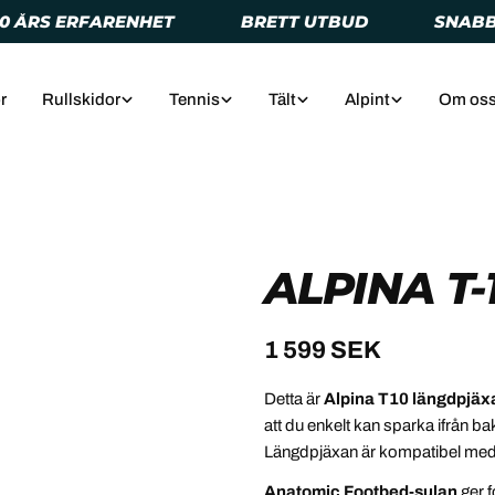
 ERFARENHET
BRETT UTBUD
SNABB LEVE
r
Rullskidor
Tennis
Tält
Alpint
Om os
ALPINA T-
Vanligt
1 599 SEK
pris
Detta är
Alpina T10 längdpjäx
att du enkelt kan sparka ifrån ba
Längdpjäxan är kompatibel me
Anatomic Footbed-sulan
ger f