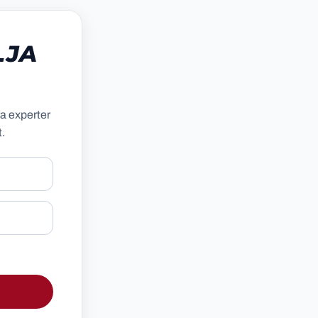
LJA
åra experter
t.