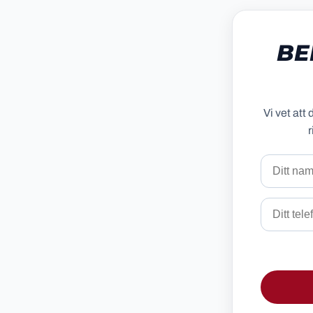
BE
Vi vet att 
r