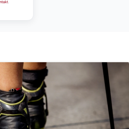
ntakt
.