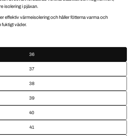
re isolering i pjäxan.
Ö
er effektiv värmeisolering och håller fötterna varma och
fuktigt väder.
36
37
38
39
40
41