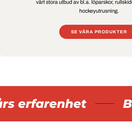
vårt stora utbud av bl.a. löparskor, rullski
hockeyutrusning.
SE VÅRA PRODUKTER
s erfarenhet
Bre