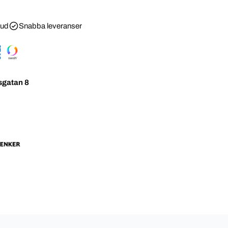
bud
Snabba leveranser
sgatan 8