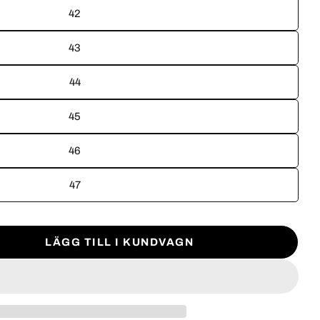
42
43
44
45
46
47
LÄGG TILL I KUNDVAGN
TEN FÖR ALPINA T-10
TITETEN FÖR ALPINA T-10