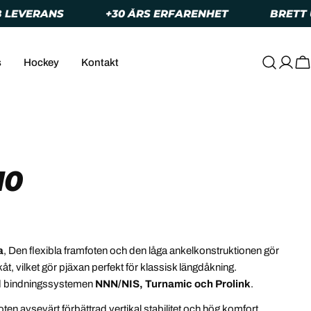
RANS
+30 ÅRS ERFARENHET
BRETT UTBU
s
Hockey
Kontakt
Logg
V
in
10
a
, Den flexibla framfoten och den låga ankelkonstruktionen gör
kåt, vilket gör pjäxan perfekt för klassisk längdåkning.
d bindningssystemen
NNN/NIS, Turnamic och Prolink
.
oten avsevärt förbättrad vertikal stabilitet och hög komfort,