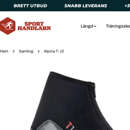
Hoppa
BRETT UTBUD
SNABB LEVERANS
+30 ÅRS
till
innehållet
Längd
Träningssko
Hem
Samling
Alpina T-10
Gå
till
produktinformation