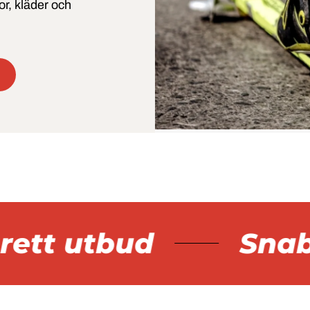
dor, kläder och
tt utbud
Snabb 