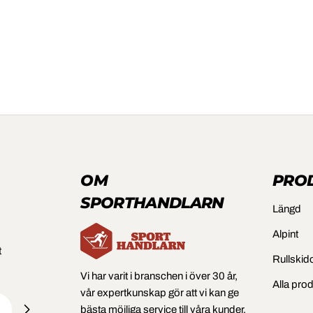
OM
PRO
SPORTHANDLARN
Längd
Alpint
t
Rullskid
Vi har varit i branschen i över 30 år,
Alla pro
vår expertkunskap gör att vi kan ge
bästa möjliga service till våra kunder.